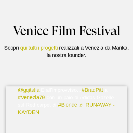
Venice Film Festival
Scopri
qui tutti i progetti
realizzati a Venezia da Marika,
la nostra founder.
@gqitalia
#BradPitt
E all’improvviso…
a
#Venezia79
con un paio di Adidas Gazelle
#Blonde
♬ RUNAWAY -
sul Red carpet di
KAYDEN