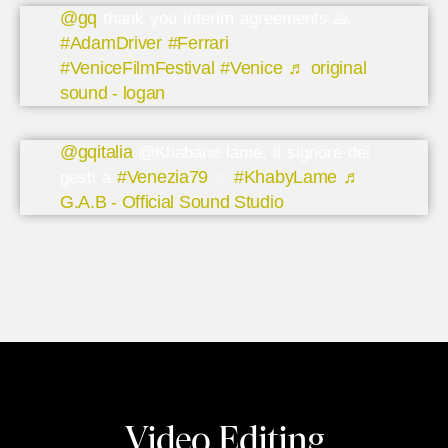
@gq
thank you interim agreements 🙏
#AdamDriver
#Ferrari
#VeniceFilmFestival
#Venice
♬ original
sound - logan
@gqitalia
@Khabane lame, il signore dei
#Venezia79
#KhabyLame
♬
gesti a
✨
G.A.B - Official Sound Studio
Video Editing