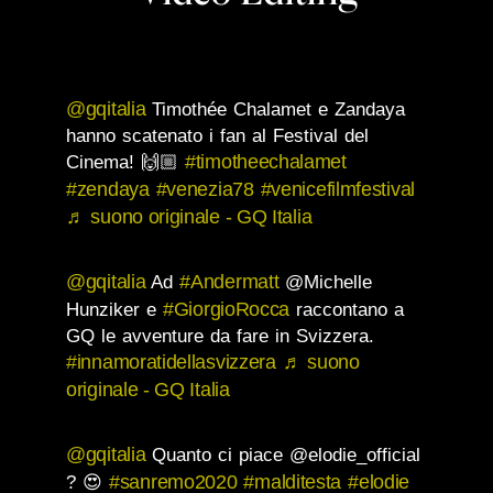
@gqitalia
Timothée Chalamet e Zandaya
hanno scatenato i fan al Festival del
#timotheechalamet
Cinema! 🙌🏼
#zendaya
#venezia78
#venicefilmfestival
♬ suono originale - GQ Italia
@gqitalia
#Andermatt
Ad
@Michelle
#GiorgioRocca
Hunziker e
raccontano a
GQ le avventure da fare in Svizzera.
#innamoratidellasvizzera
♬ suono
originale - GQ Italia
@gqitalia
Quanto ci piace @elodie_official
#sanremo2020
#malditesta
#elodie
? 😍