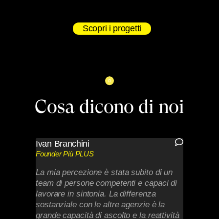
Scopri i progetti
Cosa dicono di noi
Ivan Branchini
Frances
Founder Più PLUS
Niker Fitn
a
La mia percezione è stata subito di un
Markable 
tazione
team di persone competenti e capaci di
cerca un 
fase del
lavorare in sintonia. La differenza
creatività
sostanziale con le altre agenzie è la
forte son
grande capacità di ascolto e la reattività
linea con