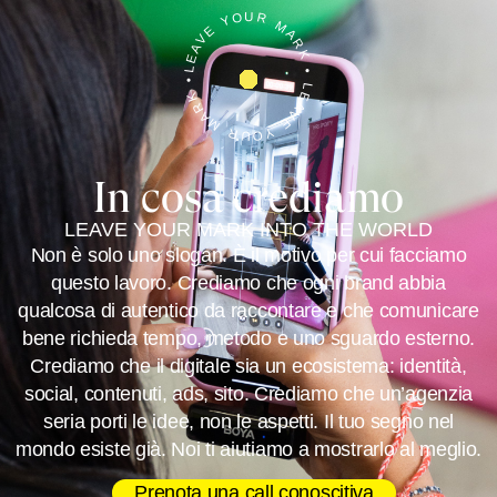
LEAVE YOUR MARK • LEAVE YOUR MARK •
In cosa crediamo
LEAVE YOUR MARK INTO THE WORLD
Non è solo uno slogan. È il motivo per cui facciamo
questo lavoro. Crediamo che ogni brand abbia
qualcosa di autentico da raccontare e che comunicare
bene richieda tempo, metodo e uno sguardo esterno.
Crediamo che il digitale sia un ecosistema: identità,
social, contenuti, ads, sito. Crediamo che un’agenzia
seria porti le idee, non le aspetti. Il tuo segno nel
mondo esiste già. Noi ti aiutiamo a mostrarlo al meglio.
Prenota una call conoscitiva