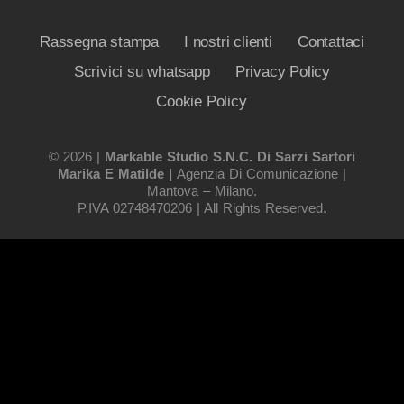
Rassegna stampa
I nostri clienti
Contattaci
Scrivici su whatsapp
Privacy Policy
Cookie Policy
© 2026 |
Markable Studio S.n.c. Di Sarzi Sartori
Marika E Matilde |
Agenzia Di Comunicazione |
Mantova – Milano.
P.IVA 02748470206 | All Rights Reserved.