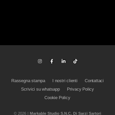
Rassegna stampa
I nostri clienti
Contattaci
Scrivici su whatsapp
Privacy Policy
Cookie Policy
© 2026 |
Markable Studio S.n.c. Di Sarzi Sartori