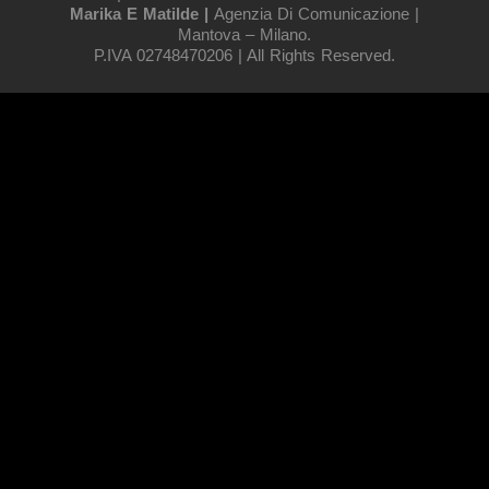
Marika E Matilde |
Agenzia Di Comunicazione |
Mantova – Milano.
P.IVA 02748470206 | All Rights Reserved.