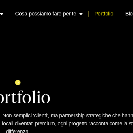
Cosa possiamo fare per te
Portfolio
Bl
rtfolio
e. Non semplici ‘clienti’, ma partnership strategiche che ha
od locali diventati premium, ogni progetto racconta come la st
differenza.