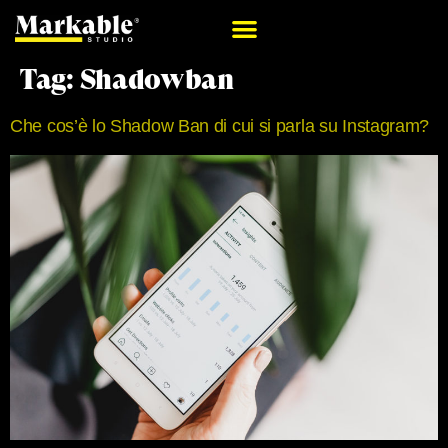
Tag:
Shadowban
Che cos’è lo Shadow Ban di cui si parla su Instagram?