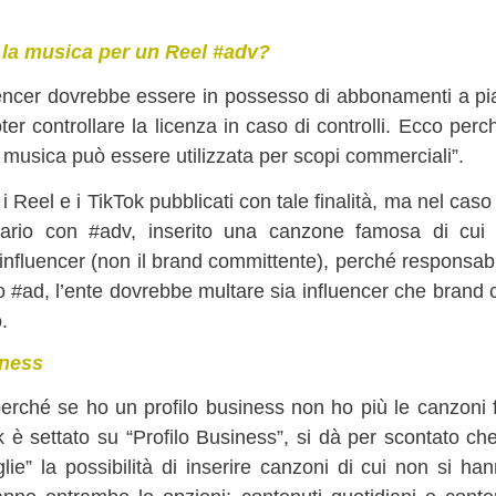
 la musica per un Reel #adv?
luencer dovrebbe essere in possesso di abbonamenti a pia
ter controllare la licenza in caso di controlli. Ecco pe
 musica può essere utilizzata per scopi commerciali”.
i i Reel e i TikTok pubblicati con tale finalità, ma nel cas
itario con #adv, inserito una canzone famosa di cui n
influencer (non il brand committente), perché responsabi
v o #ad, l’ente dovrebbe multare sia influencer che brand
.
iness
perché se ho un profilo business non ho più le canzoni
 è settato su “Profilo Business”, si dà per scontato ch
lie” la possibilità di inserire canzoni di cui non si hanno