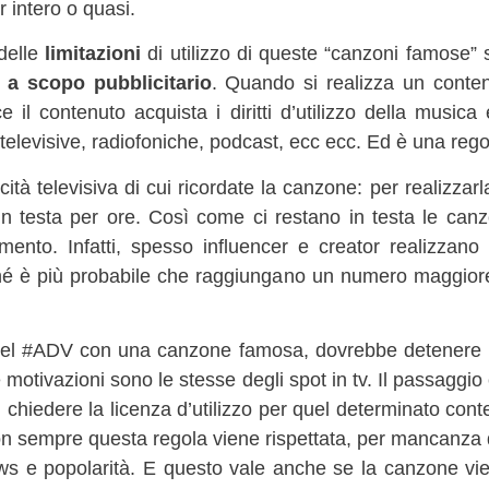
 intero o quasi.
delle
limitazioni
di utilizzo di queste “canzoni famose” s
,
a scopo pubblicitario
. Quando si realizza un conten
il contenuto acquista i diritti d’utilizzo della musica 
televisive, radiofoniche, podcast, ecc ecc. Ed è una rego
à televisiva di cui ricordate la canzone: per realizzarla,
n testa per ore. Così come ci restano in testa le canz
mento. Infatti, spesso influencer e creator realizzano c
rché è più probabile che raggiungano un numero maggio
l #ADV con una canzone famosa, dovrebbe detenere i dir
 motivazioni sono le stesse degli spot in tv. Il passaggio 
ti, chiedere la licenza d’utilizzo per quel determinato con
on sempre questa regola viene rispettata, per mancanza
ws e popolarità. E questo vale anche se la canzone vie