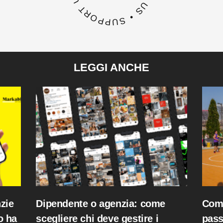
LEGGI ANCHE
nzie
Dipendente o agenzia: come
Comu
o ha
scegliere chi deve gestire i
pass