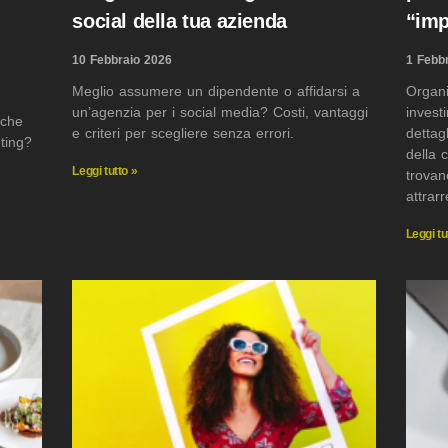
social della tua azienda
“imp
10 Febbraio 2026
1 Febb
Meglio assumere un dipendente o affidarsi a
Organi
un’agenzia per i social media? Costi, vantaggi
invest
 che
e criteri per scegliere senza errori.
dettag
ting?
della 
Leggi tutto »
trovan
attrar
Leggi tu