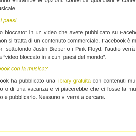
no entrambe le opzioni: contenuti quotidiani e contenu
usicale.
i paesi
io bloccato” in un video che avete pubblicato su Facebo
on si tratta di un contenuto commerciale, Facebook è mol
on sottofondo Justin Bieber o i Pink Floyd, l’audio verrà
a “video bloccato in alcuni paesi del mondo”.
book con la musica?
ebook ha pubblicato una
library gratuita
con contenuti musi
io o di una vacanza e vi piacerebbe che ci fosse la mus
eo e pubblicarlo. Nessuno vi verrà a cercare.